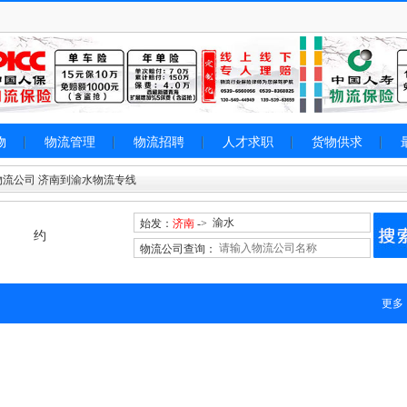
物
物流管理
物流招聘
人才求职
货物供求
物流公司 济南到渝水物流专线
始发：
济南
->
约
物流公司查询：
更多