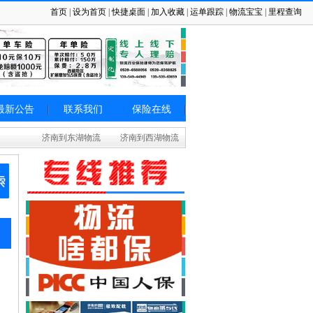
首页
|
设为首页
|
快捷桌面
|
加入收藏
|
运单跟踪
|
物流宝宝
|
里程查询
最新公告
联系我们
保险在线
济南到东湖物流
济南到西湖物流
济南到青云谱物流
济南到湾里物流
济南到青山湖物流
济南到新建物流
济南到南昌物流
济南到安义物流
济南到进贤物流
济南到昌江物流
济南到珠山物流
济南到浮梁物流
济南到乐平物流
济南到安源物流
济南到湘东物流
济南到莲花物流
济南到上栗物流
济南到芦溪物流